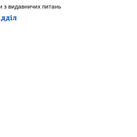
ти
з видавничих питань
ідділ
івець
ць
ець
ор
хівець
вець
ець