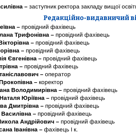
асилівна –
заступник ректора
закладу вищої осві
Редакційно-видавничий в
деївна –
провідний фахівець
лана Трифонівна –
провідний фах
Вікторівна –
провідний фахіве
горівна –
провідний фахівець
ія Євгенівна –
провідний фахів
трівна –
провідний фахівець
таніславович –
операт
 Прокопівна –
коректор
лана Володимирівна –
провідний фа
Наталя Юріївна –
провідний фахі
ва Дмитрівна –
провідний фахів
 Василівна –
провідний фахівець
икола Андрійович –
пров
і
дний фахівець
ана Іванівна –
фахівець І к.