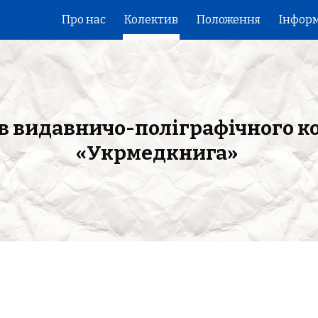
Про нас
Колектив
Положення
Інфор
ip to main content
Skip to navigat
в видавничо-поліграфічного к
«Укрмедкнига»