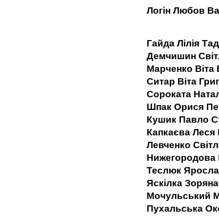
Логін Любов В
Гайда Лілія Та
Демчишин Світ
Марченко Віта 
Ситар Віта Гри
Сороката Натал
Шпак Орися Пе
Кушик Павло С
Капкаєва Леся
Левченко Світ
Нижегородова 
Теслюк Яросла
Яскілка Зоряна
Мочульський М
Пухальська Окс