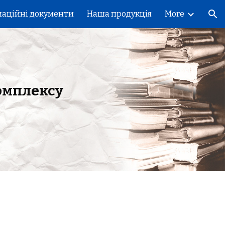
маційні документи
Наша продукція
More
ion
омплексу