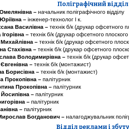
Поліграфічний відділ
 Омелянівна –
начальник поліграфічного відділу
 Юріївна –
і
нженер-технолог І к.
ксана Василівна –
технік б/к (друкар офсетного
 Ігорівна –
технік б/к (друкар офсетного плоско
 Михайлівна –
технік б/к (друкар офсетного пло
на Стахівна –
технік б/к (друкар офсетного плос
слава Володимирівна –
технік б/к (друкар офс
 Євгенівна –
технік б/к (монтажис
на Борисівна –
технік б/к (монтажи
а Прокопівна –
палітурн
тина Прокопівна –
палітур
 Йосипівна –
палітурни
ригорівна –
палітурни
анівна –
палітурник
Мирослав Богданович –
налагоджувальник пол
Відділ реклами і
збут