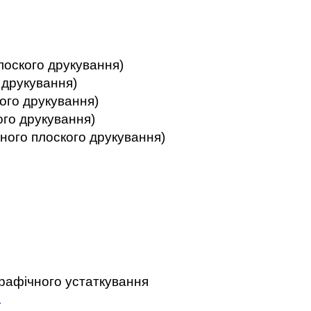
 плоского друкування)
го друкування)
ского друкування)
кого друкування)
етного плоского друкування)
т)
ст)
ик
ник
к
к
іграфічного устаткування
у