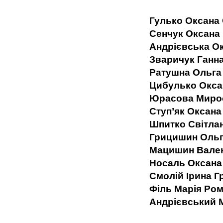
Гулько Оксана
Сенчук Оксана
Андрієвська О
Зваричук Ганна
Ратушна Ольга
Цибулько Окса
Юрасова Миро
Ступ’як Оксана
Шпитко Світла
Грицишин Ольг
Мацишин Вален
Носаль Оксана
Смолій Ірина Г
Філь Марія Ром
Андрієвський 