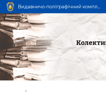
Видавничо-поліграфічний комплекс «Укрмедкнига»
Sk
Колекти
–